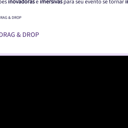
ções
inovadoras
e
imersivas
para seu evento se tornar
i
 DRAG & DROP
 DRAG & DROP