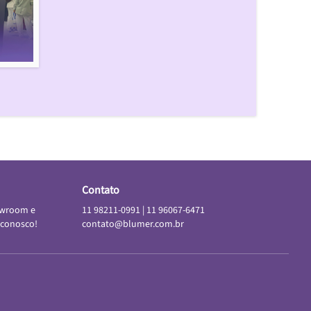
Contato
owroom e
11 98211-0991
|
11 96067-6471
 conosco!
contato@blumer.com.br