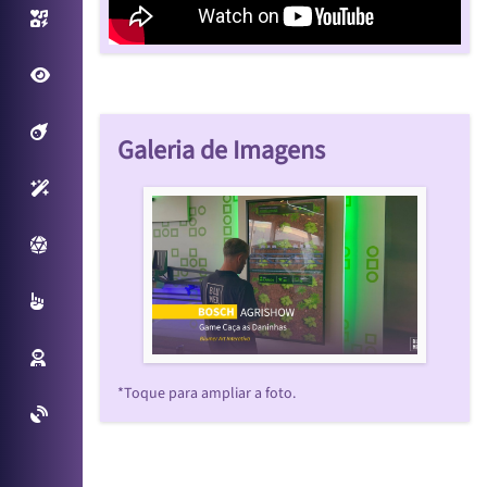
Photo/Video Booth
Fantastic View
Filtros Interativos
Galeria de Imagens
Sensores Inteligentes
Plataforma Virtual
Multitouch
Reconhecimento Facial
*Toque para ampliar a foto.
Projetos Especiais