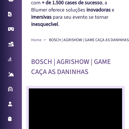
com
+ de 1.500 cases de sucesso
, a
Blumer oferece soluções
inovadoras
e
X-Ray
imersivas
para seu evento se tornar
inesquecível
.
Virtual Reality
Home
BOSCH | AGRISHOW | GAME CAÇA AS DANINHAS
Realidade Aumentada
Sampling Machine
BOSCH | AGRISHOW | GAME
CAÇA AS DANINHAS
React Table
Parede Reativa
Promotora Virtual
Holo Things