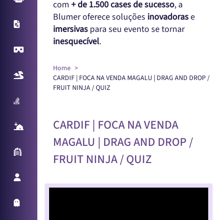
com
+ de 1.500 cases de sucesso
, a
Blumer oferece soluções
inovadoras
e
X-Ray
imersivas
para seu evento se tornar
inesquecível
.
Virtual Reality
Home
Realidade Aumentada
CARDIF | FOCA NA VENDA MAGALU | DRAG AND DROP /
FRUIT NINJA / QUIZ
Sampling Machine
CARDIF | FOCA NA VENDA
React Table
MAGALU | DRAG AND DROP /
Parede Reativa
FRUIT NINJA / QUIZ
Promotora Virtual
Holo Things