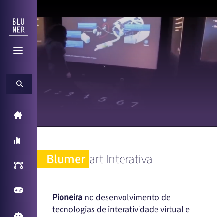
Home
A Blumer
Blumer
art Interativa
Inteligência Artificial
Games
Pioneira
no desenvolvimento de
tecnologias de interatividade virtual e
Arcade Games