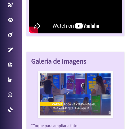
Photo/Video Booth
Fantastic View
Filtros Interativos
Sensores Inteligentes
Galeria de Imagens
Plataforma Virtual
Multitouch
Reconhecimento Facial
Projetos Especiais
*Toque para ampliar a foto.